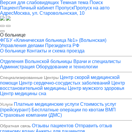
Версия для слабовидящих
Темная тема
Поиск
Пациент
Личный кабинет
Пропуск
Пропуск на авто
Адрес
Москва, ул. Староволынская, 10
О больнице
ФГБУ «Клиническая больница №1» (Волынская)
Управления делами Президента РФ
О больнице
Контакты и схема проезда
Отделения Волынской больницы
Врачи и специалисты
Администрация
Оборудование и технологии
Центр скорой медицинской
Специализированные Центры
помощи
Центр сердечно-сосудистых заболеваний
Центр
восстановительной медицины
Центр мужского здоровья
Центр медицины сна
Платные медицинские услуги
Стоимость услуг
Услуги
(прейскурант)
Бесплатные операции по квотам ВМП
Страховые компании (ДМС)
Отзывы пациентов
Отправить отзыв
Обратная связь
главному врачу
Анкеты для пациентов