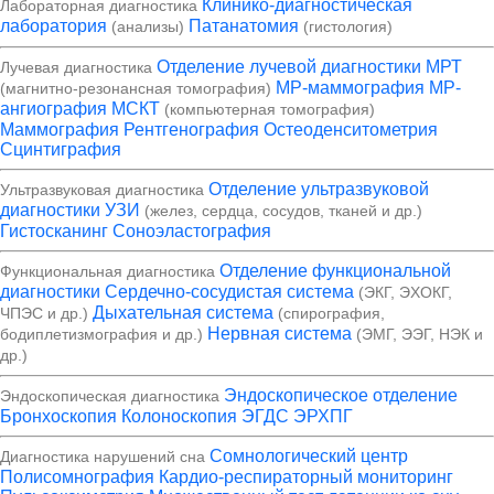
Клинико-диагностическая
Лабораторная диагностика
лаборатория
Патанатомия
(анализы)
(гистология)
Отделение лучевой диагностики
МРТ
Лучевая диагностика
МР-маммография
МР-
(магнитно-резонансная томография)
ангиография
МСКТ
(компьютерная томография)
Маммография
Рентгенография
Остеоденситометрия
Сцинтиграфия
Отделение ультразвуковой
Ультразвуковая диагностика
диагностики
УЗИ
(желез, сердца, сосудов, тканей и др.)
Гистосканинг
Соноэластография
Отделение функциональной
Функциональная диагностика
диагностики
Сердечно-сосудистая система
(ЭКГ, ЭХОКГ,
Дыхательная система
ЧПЭС и др.)
(спирография,
Нервная система
бодиплетизмография и др.)
(ЭМГ, ЭЭГ, НЭК и
др.)
Эндоскопическое отделение
Эндоскопическая диагностика
Бронхоскопия
Колоноскопия
ЭГДС
ЭРХПГ
Сомнологический центр
Диагностика нарушений сна
Полисомнография
Кардио-респираторный мониторинг