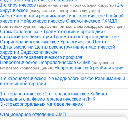
1-е хиругическое
2-е
(абдоминальная и торакальная хирургия)
хиругическое
(сосудистая и эндокринная хирургия)
Анестезиологии и реанимации
Гинекологическое
Гнойной
хирургии
Нейрохирургическое
Онкологическое
РХМДЛ
(рентгенохирургия, нарушения ритма, электрокардиостимуляция)
Стоматологическое
Травматологии и ортопедии с
палатами реабилитации
Травматолого-ортопедическое
Оториноларингологическое
Урологическое
Центр
офтальмологии
Центр реконструктивно-пластической
хирургии
Эндоскопическое
Отделения терапевтического профиля
Неврологическое
Неврологическое ОНМК
(нарушение
Неврологической реабилитации
мозгового кровообращения)
1-е кардиологическое
2-е кардиологическое
Реанимации и
интенсивной терапии
1-е терапевтическое
2-е терапевтическое
Кабинет
медицины сна
Физиотерапевтическое и ЛФК
Экстракорпоральных методов лечения
Стационарное отделение СМП